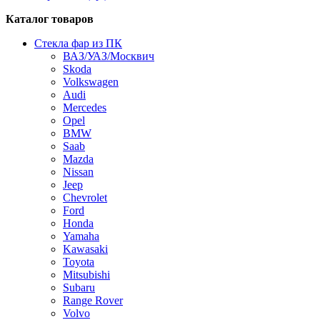
Каталог товаров
Стекла фар из ПК
ВАЗ/УАЗ/Москвич
Skoda
Volkswagen
Audi
Mercedes
Opel
BMW
Saab
Mazda
Nissan
Jeep
Chevrolet
Ford
Honda
Yamaha
Kawasaki
Toyota
Mitsubishi
Subaru
Range Rover
Volvo