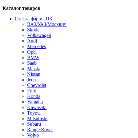
Каталог товаров
Стекла фар из ПК
ВАЗ/УАЗ/Москвич
Skoda
Volkswagen
Audi
Mercedes
Opel
BMW
Saab
Mazda
Nissan
Jeep
Chevrolet
Ford
Honda
Yamaha
Kawasaki
Toyota
Mitsubishi
Subaru
Range Rover
Volvo