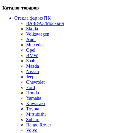
Каталог товаров
Стекла фар из ПК
ВАЗ/УАЗ/Москвич
Skoda
Volkswagen
Audi
Mercedes
Opel
BMW
Saab
Mazda
Nissan
Jeep
Chevrolet
Ford
Honda
Yamaha
Kawasaki
Toyota
Mitsubishi
Subaru
Range Rover
Volvo