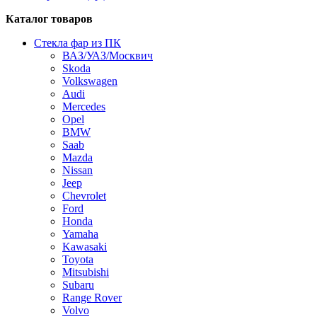
Каталог товаров
Стекла фар из ПК
ВАЗ/УАЗ/Москвич
Skoda
Volkswagen
Audi
Mercedes
Opel
BMW
Saab
Mazda
Nissan
Jeep
Chevrolet
Ford
Honda
Yamaha
Kawasaki
Toyota
Mitsubishi
Subaru
Range Rover
Volvo